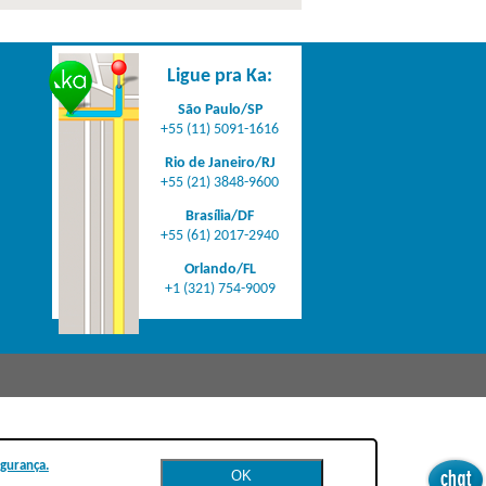
Ligue pra Ka:
São Paulo/SP
+55 (11) 5091-1616
Rio de Janeiro/RJ
+55 (21) 3848-9600
Brasília/DF
+55 (61) 2017-2940
Orlando/FL
+1 (321) 754-9009
egurança.