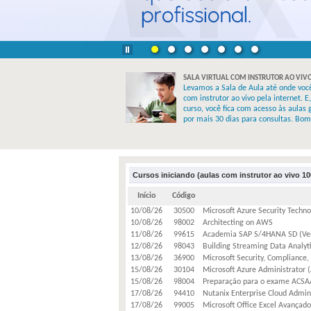
SALA VIRTUAL COM INSTRUTOR AO VIV
Levamos a Sala de Aula até onde você
com instrutor ao vivo pela internet. E
curso, você fica com acesso às aulas 
por mais 30 dias para consultas. Bom
Cursos iniciando (aulas com instrutor ao vivo 10
Início
Código
10/08/26
30500
Microsoft Azure Security Techno
10/08/26
98002
Architecting on AWS
11/08/26
99615
Academia SAP S/4HANA SD (Vend
12/08/26
98043
Building Streaming Data Analyt
13/08/26
36900
Microsoft Security, Compliance,
15/08/26
30104
Microsoft Azure Administrator 
15/08/26
98004
Preparação para o exame ACSAA 
17/08/26
94410
Nutanix Enterprise Cloud Admini
17/08/26
99005
Microsoft Office Excel Avançado