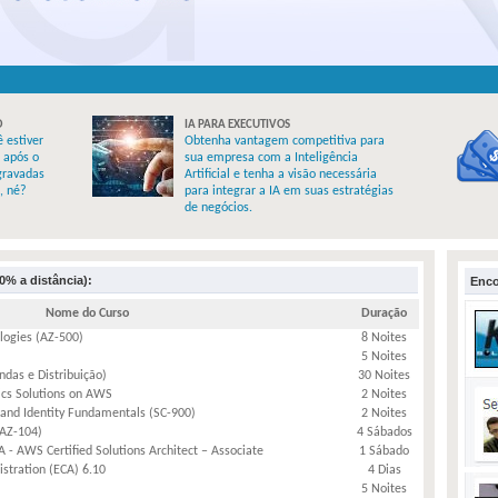
O
IA PARA EXECUTIVOS
 estiver
Obtenha vantagem competitiva para
, após o
sua empresa com a Inteligência
gravadas
Artificial e tenha a visão necessária
, né?
para integrar a IA em suas estratégias
de negócios.
0% a distância):
Enco
Nome do Curso
Duração
logies (AZ-500)
8 Noites
5 Noites
as e Distribuição)
30 Noites
ics Solutions on AWS
2 Noites
 and Identity Fundamentals (SC-900)
2 Noites
(AZ-104)
4 Sábados
- AWS Certified Solutions Architect – Associate
1 Sábado
stration (ECA) 6.10
4 Dias
5 Noites