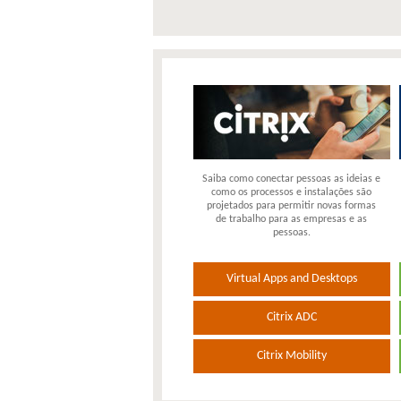
Saiba como conectar pessoas as ideias e
como os processos e instalações são
projetados para permitir novas formas
de trabalho para as empresas e as
pessoas.
Virtual Apps and Desktops
Citrix ADC
Citrix Mobility