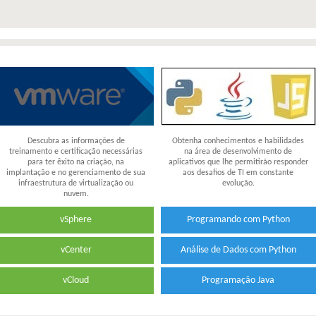
Descubra as informações de
Obtenha conhecimentos e habilidades
treinamento e certificação necessárias
na área de desenvolvimento de
para ter êxito na criação, na
aplicativos que lhe permitirão responder
implantação e no gerenciamento de sua
aos desafios de TI em constante
infraestrutura de virtualização ou
evolução.
nuvem.
vSphere
Programando com Python
vCenter
Análise de Dados com Python
vCloud
Programação Java