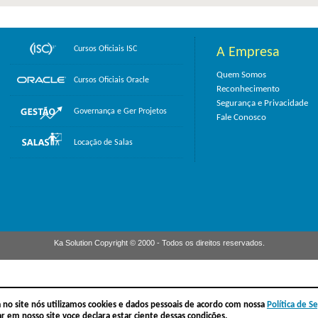
Cursos Oficiais ISC
A Empresa
Quem Somos
Cursos Oficiais Oracle
Reconhecimento
Segurança e Privacidade
Governança e Ger Projetos
Fale Conosco
Locação de Salas
Ka Solution Copyright © 2000 - Todos os direitos reservados.
 no site nós utilizamos cookies e dados pessoais de acordo com nossa
Política de S
r em nosso site voce declara estar ciente dessas condições.