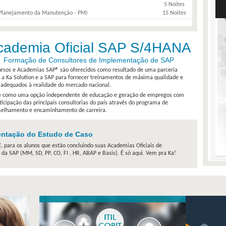
5 Noites
lanejamento da Manutenção - PM)
15 Noites
anças)
30 Noites
stão de Materiais)
30 Noites
ação ABAP e Desenvolvimento Fiori
30 Noites
cademia Oficial SAP S/4HANA
AP ERP e SAP S/4HANA - Módulo MM
5 Noites
AP ERP e SAP S/4HANA - Módulo SD
5 Noites
Formação de Consultores de Implementação de SAP
tos, SAP Integration Suite e Clean Core
5 Noites
rsos e Academias SAP® são oferecidos como resultado de uma parceria
ls
5 Noites
 a Ka Solution e a SAP para fornecer treinamentos de máxima qualidade e
ases on Microsoft Azure (DP-300)
8 Noites
adequados à realidade do mercado nacional.
ybrid Core Infrastructure (AZ-800)
8 Noites
e como uma opção independente de educação e geração de empregos com
rosoft Azure Networking Solutions (AZ-700)
5 Noites
ticipação das principais consultorias do país através do programa de
structure Solutions (AZ-305)
8 Noites
selhamento e encaminhamento de carreira.
utions using Microsoft Fabric (DP-700)
8 Noites
Microsoft 365 e da IA (AB-900)
2 Noites
entação do Estudo de Caso
de máquina e soluções de IA generativa (AI-300)
8 Noites
8 Noites
E
, para os alunos que estão concluindo suas Academias Oficiais de
stems Security Professional
5 Dias
 SAP (MM, SD, PP, CO, FI , HR, ABAP e Basis). É só aqui. Vem pra Ka!
4 Noites
10 Noites
10 Noites
ion + Exame de Certificação
2 Noites
4 Noites
 7 Architect Design Solutions
5 Dias
ps Advanced Administration (2402 LTSR) (CVAD-301)
5 Dias
5 Manhãs