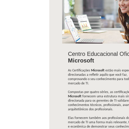
17/08/26
98002
Architecting on AWS
17/08/26
98031
Building Data Lakes on AWS
17/08/26
98010
Developing on AWS
17/08/26
98040
Generative AI for Executives
17/08/26
98028
Practical Data Science with A
17/08/26
98023
Security Engineering on AWS
Centro Educacional Ofic
Microsoft
As Certificações
Microsoft
estão mais espec
direcionadas a refletir aquilo que você faz,
comprovando o seu conhecimento para tod
mercado de TI.
Compostas por quatro séries, as certificaçõ
Microsoft
fornecem uma estrutura mais si
direcionada para os gerentes de TI validar
conhecimentos técnicos, profissionais, ava
arquitetônicos dos profissionais.
Elas fornecem também aos profissionais d
mercado de TI uma forma mais relevante, f
e econômica de demonstrar seus conhecim