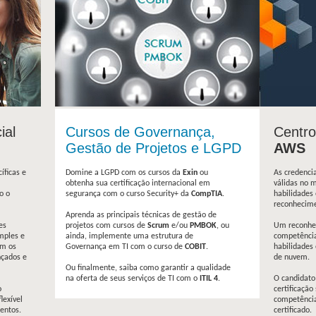
5 Noites
1 Dia
5 Noites
1 Manhã
mazon SageMaker
2 Noites
5 Manhãs
ial
Cursos de Governança,
Centro
Gestão de Projetos e LGPD
AWS
íficas e
Domine a LGPD com os cursos da
Exin
ou
As credenci
obtenha sua certificação internacional em
válidas no 
o o
segurança com o curso Security+ da
CompTIA
.
habilidades 
reconhecime
Aprenda as principais técnicas de gestão de
es
projetos com cursos de
Scrum
e/ou
PMBOK
, ou
Um reconhec
mples e
ainda, implemente uma estrutura de
competência
em os
Governança em TI com o curso de
COBIT
.
habilidades 
nçados e
de nuvem.
Ou finalmente, saiba como garantir a qualidade
na oferta de seus serviços de TI com o
ITIL 4
.
O candidat
o
certificaçã
lexível
competência
entos.
certificado.