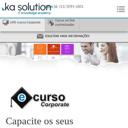
Ligue já:
(11) 5091-1601
Cursos on-line
LMS
e
curso Corporate
customizados
SOLICITAR MAIS INFORMAÇÕES
Capacite os seus